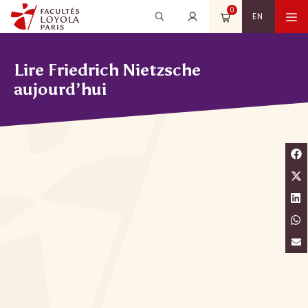
Aller
0
Recherche
Rechercher
M
EN
au
pour
contenu
:
Lire Friedrich Nietzsche
aujourd’hui