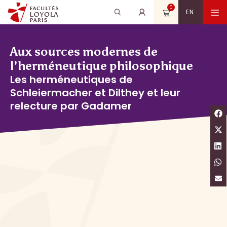
Aller
0
Recherche
Rechercher
M
EN
au
pour
contenu
:
Aux sources modernes de
l’herméneutique philosophique
Les herméneutiques de
Schleiermacher et Dilthey et leur
relecture par Gadamer