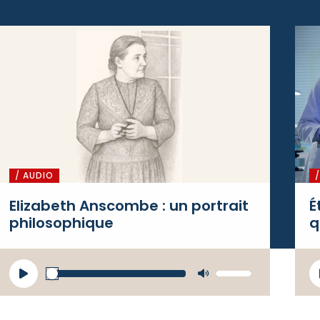
/ AUDIO
Elizabeth Anscombe : un portrait
É
philosophique
q
Lecteur
L
Utilisez
audio
a
les flèches
haut/bas
pour