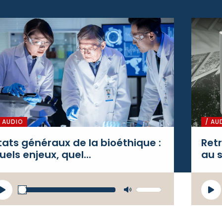
/ AUDIO
/ AU
tats généraux de la bioéthique :
Retr
uels enjeux, quel...
au s
ecteur
Lecte
Utilisez
udio
audio
les flèches
haut/bas
pour