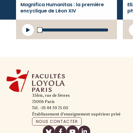
Magnifica Humanitas : la première
El
encyclique de Léon XIV
ph
Lecteur
L
audio
a
35bis, rue de Sèvres
75006 Paris
Tél. : 01 44 39 75 00
Établissement d'enseignement supérieur privé
NOUS CONTACTER