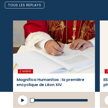
TOUS LES REPLAYS
/ AUDIO
Magnifica Humanitas : la première
El
encyclique de Léon XIV
ph
Lecteur
L
audio
a