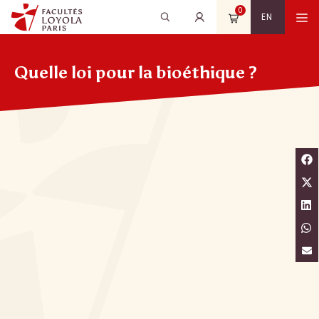
Aller
0
Recherche
Rechercher
M
EN
au
pour
contenu
:
Quelle loi pour la bioéthique ?