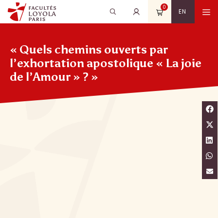
Aller
0
Recherche
Rechercher
M
EN
au
pour
contenu
:
« Quels chemins ouverts par
l’exhortation apostolique « La joie
de l’Amour » ? »