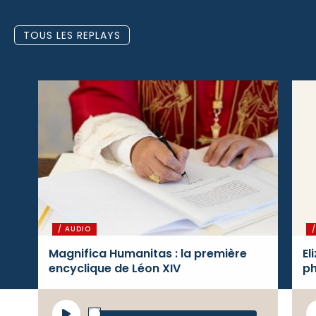
TOUS LES REPLAYS
/ AUDIO
Magnifica Humanitas : la première
El
encyclique de Léon XIV
ph
Lecteur
L