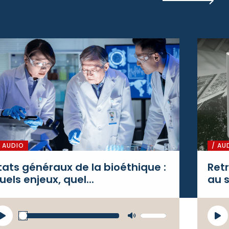
/ AUDIO
/ AU
tats généraux de la bioéthique :
Retr
uels enjeux, quel...
au s
ecteur
Lecte
Utilisez
udio
audio
les flèches