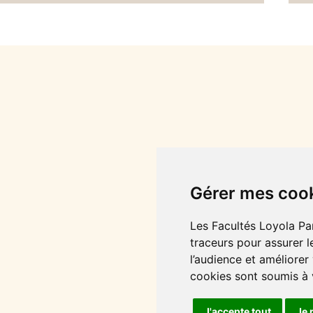
haut/bas
pour
augmenter
ou
diminuer
le volume.
Gérer mes coo
Les Facultés Loyola Par
traceurs pour assurer l
l’audience et améliorer
cookies sont soumis à
J'accepte tout
Je 