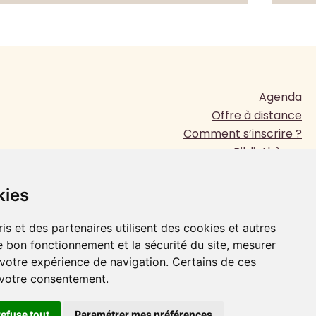
haut/bas
pour
augmenter
ou
diminuer
le volume.
Agenda
Offre à distance
Comment s’inscrire ?
Bibliothèque
Presse
www.jesuites.com
kies
Plan du site
Mentions légales
is et des partenaires utilisent des cookies et autres
e bon fonctionnement et la sécurité du site, mesurer
 votre expérience de navigation. Certains de ces
FAIRE UN DON
 votre consentement.
refuse tout
Paramétrer mes préférences