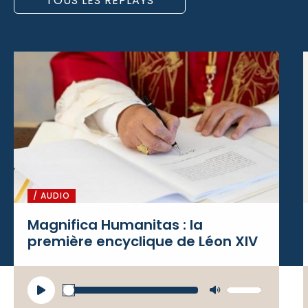
TOUS LES REPLAYS
/ AUDIO
Magnifica Humanitas : la
première encyclique de Léon XIV
Lecteur
Utilisez
audio
les flèches