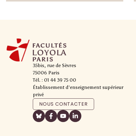
haut/bas
pour
augmenter
ou
diminuer
le volume.
35bis, rue de Sèvres
75006 Paris
Tél. : 01 44 39 75 00
Établissement d'enseignement supérieur
privé
NOUS CONTACTER