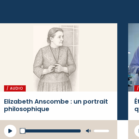
/ AUDIO
Elizabeth Anscombe : un portrait
É
philosophique
q
Lecteur
L
Utilisez
audio
a
les flèches