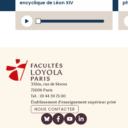
encyclique de Léon XIV
ph
Lecteur
L
audio
a
35bis, rue de Sèvres
75006 Paris
Tél. : 01 44 39 75 00
Établissement d'enseignement supérieur privé
NOUS CONTACTER