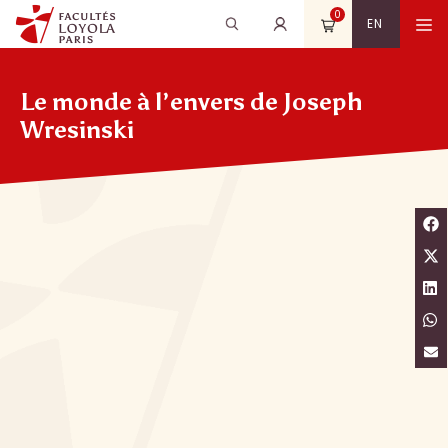
Aller
0
Recherche
Rechercher
M
EN
au
pour
contenu
:
Le monde à l’envers de Joseph
Wresinski