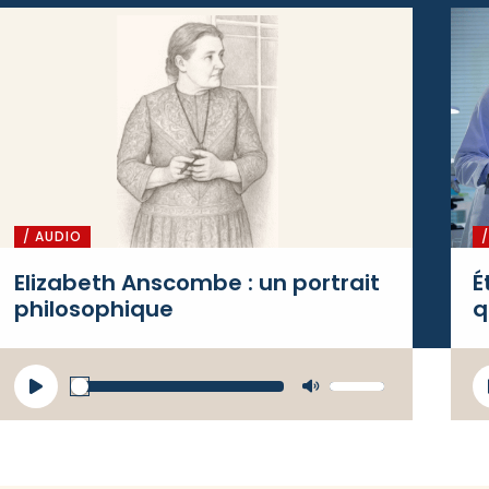
/ AUDIO
Elizabeth Anscombe : un portrait
É
philosophique
q
Lecteur
L
Utilisez
audio
a
les flèches
haut/bas
pour
augmenter