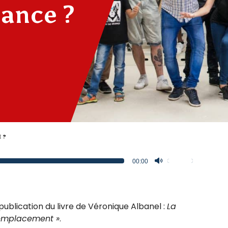
ance ?
 ?
Utilisez
00:00
les flèches
haut/bas
pour
publication du livre de Véronique Albanel :
augmenter
La
 remplacement »
.
ou