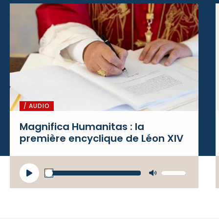
/ AUDIO
Magnifica Humanitas : la
première encyclique de Léon XIV
Lecteur
Utilisez
audio
les flèches
haut/bas
pour
augmenter