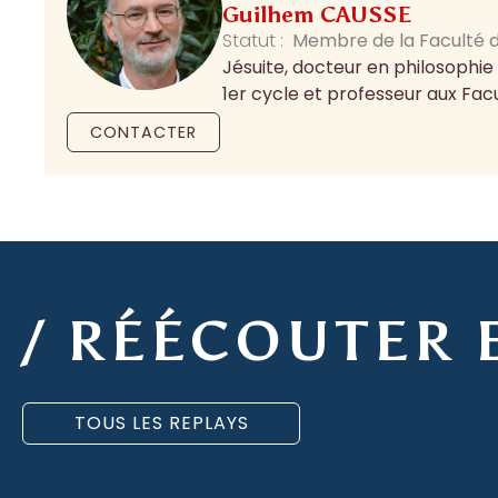
Guilhem CAUSSE
Statut :
Membre de la Faculté d
Jésuite, docteur en philosophie 
1er cycle et professeur aux Facu
CONTACTER
/ RÉÉCOUTER 
TOUS LES REPLAYS