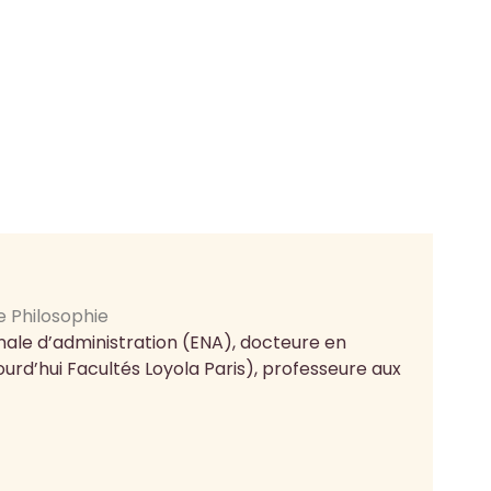
diminuer
le volume.
e Philosophie
nale d’administration (ENA), docteure en
ourd’hui Facultés Loyola Paris), professeure aux