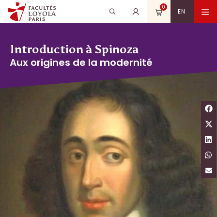
Aller
0
Recherche
Rechercher
M
EN
au
pour
contenu
:
Introduction à Spinoza
Aux origines de la modernité