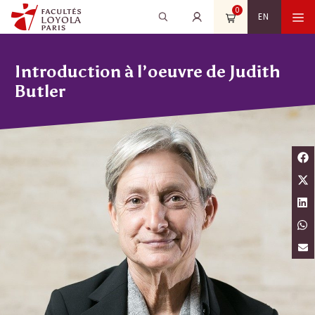
Aller
0
Recherche
Rechercher
M
EN
au
pour
contenu
:
Introduction à l’oeuvre de Judith
Butler