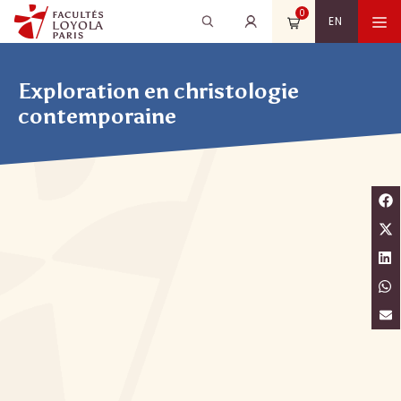
Aller
0
Recherche
Rechercher
M
EN
au
pour
contenu
:
Exploration en christologie
contemporaine