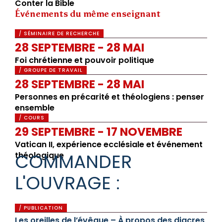
Conter la Bible
Événements du même enseignant
/ SÉMINAIRE DE RECHERCHE
28 SEPTEMBRE - 28 MAI
Foi chrétienne et pouvoir politique
/ GROUPE DE TRAVAIL
28 SEPTEMBRE - 28 MAI
Personnes en précarité et théologiens : penser
ensemble
/ COURS
29 SEPTEMBRE - 17 NOVEMBRE
Vatican II, expérience ecclésiale et événement
COMMANDER
théologique
L'OUVRAGE :
/ PUBLICATION
Les oreilles de l’évêque – À propos des diacres