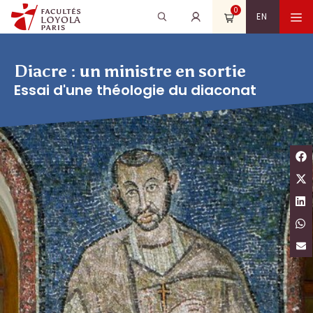
Aller
0
Recherche
Rechercher
M
EN
au
pour
contenu
:
Diacre : un ministre en sortie
Essai d'une théologie du diaconat