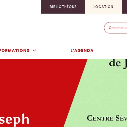
BIBLIOTHÈQUE
LOCATION
Recherch
Recherch
pour
:
FORMATIONS
L’AGENDA
oseph