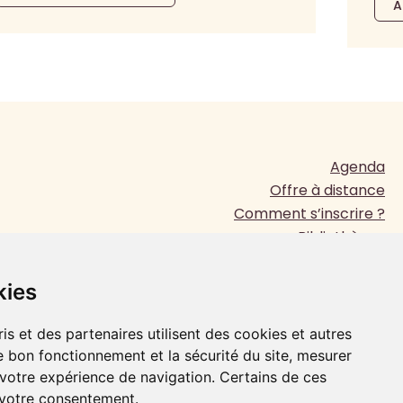
A
Agenda
Offre à distance
Comment s’inscrire ?
Bibliothèque
Presse
www.jesuites.com
kies
Plan du site
Mentions légales
is et des partenaires utilisent des cookies et autres
e bon fonctionnement et la sécurité du site, mesurer
 votre expérience de navigation. Certains de ces
FAIRE UN DON
 votre consentement.