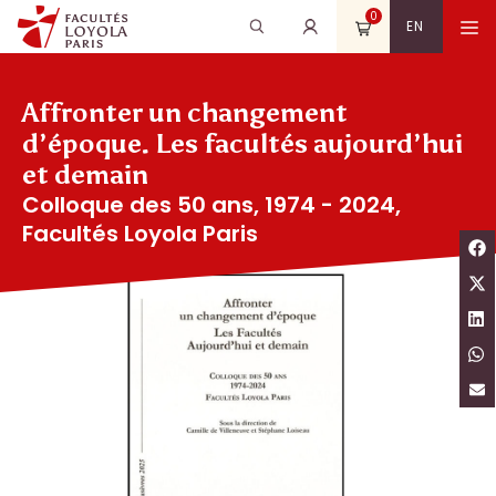
Aller
0
Recherche
Rechercher
M
EN
au
pour
contenu
:
Affronter un changement
d’époque. Les facultés aujourd’hui
et demain
Colloque des 50 ans, 1974 - 2024,
Facultés Loyola Paris