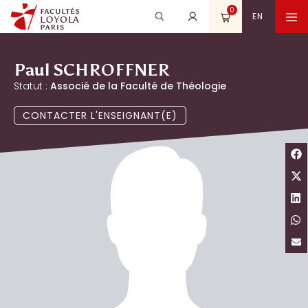
Aller
0
Recherche
Rechercher
M
EN
au
pour
contenu
:
Paul SCHROFFNER
Statut :
Associé de la Faculté de Théologie
CONTACTER L'ENSEIGNANT(E)