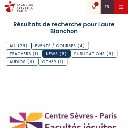
Skip
0
Search
Search
M
FR
to
for:
content
Résultats de recherche pour Laure
Blanchon
ALL (26)
EVENTS / COURSES (4)
TEACHERS (1)
NEWS (6)
PUBLICATIONS (6)
AUDIOS (8)
OTHER (1)