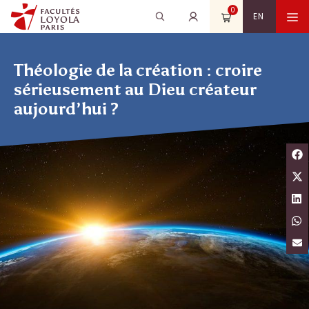
Aller
0
Recherche
Rechercher
M
EN
au
pour
contenu
:
Théologie de la création : croire
sérieusement au Dieu créateur
aujourd’hui ?