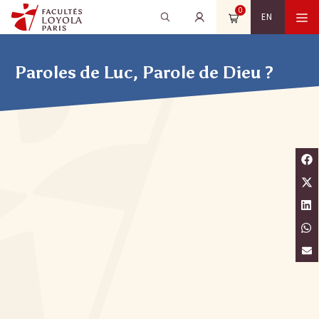
Aller
0
Recherche
Rechercher
M
EN
au
pour
contenu
:
Paroles de Luc, Parole de Dieu ?