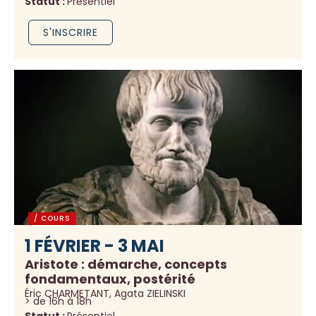
Statut :
Présentiel
S'INSCRIRE
/ COURS
1 FÉVRIER - 3 MAI
Aristote : démarche, concepts
fondamentaux, postérité
Éric CHARMETANT, Agata ZIELINSKI
> de 16h à 18h