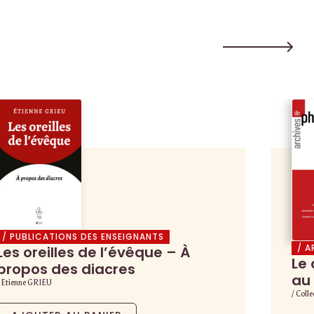
/ PUBLICATIONS DES ENSEIGNANTS
/ A
Les oreilles de l’évêque – À
Le 
propos des diacres
au 
/ Etienne GRIEU
/ Colle