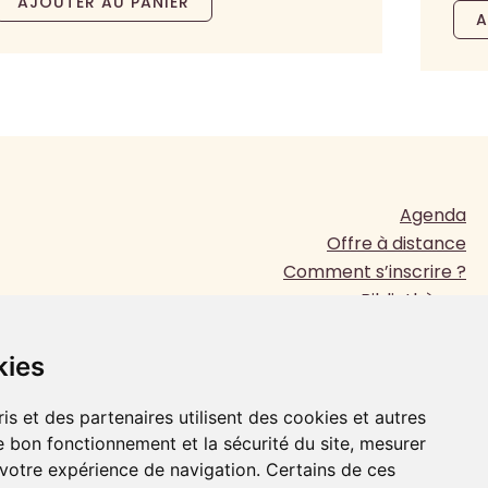
AJOUTER AU PANIER
A
Agenda
Offre à distance
Comment s’inscrire ?
Bibliothèque
Presse
www.jesuites.com
kies
Plan du site
Mentions légales
is et des partenaires utilisent des cookies et autres
e bon fonctionnement et la sécurité du site, mesurer
 votre expérience de navigation. Certains de ces
FAIRE UN DON