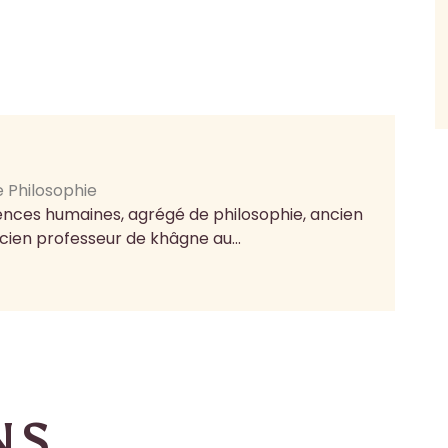
e Philosophie
iences humaines, agrégé de philosophie, ancien
ncien professeur de khâgne au...
NS