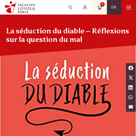
Aller
0
Recherche
Rechercher
M
EN
au
pour
contenu
:
La séduction du diable – Réflexions
sur la question du mal