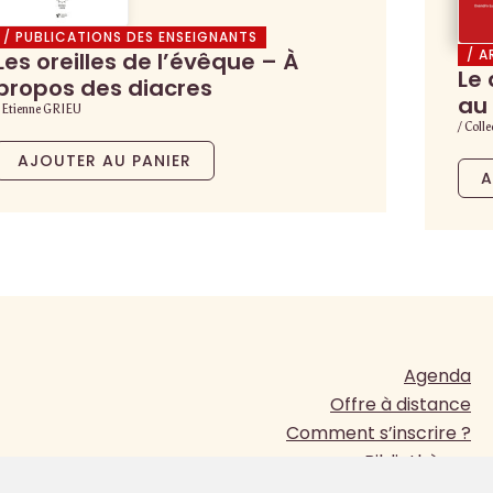
/ PUBLICATIONS DES ENSEIGNANTS
/ A
Les oreilles de l’évêque – À
Le 
propos des diacres
au 
/ Etienne GRIEU
/ Colle
AJOUTER AU PANIER
A
Agenda
Offre à distance
Comment s’inscrire ?
Bibliothèque
Presse