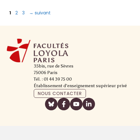
Page
Page
Page
1
2
3
→
suivant
35bis, rue de Sèvres
75006 Paris
Tél. : 01 44 39 75 00
Établissement d'enseignement supérieur privé
NOUS CONTACTER