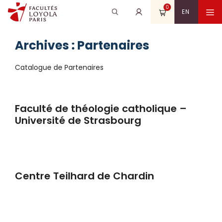
Aller
0
Recherche
Rechercher
M
EN
au
pour
contenu
:
Archives :
Partenaires
Catalogue de Partenaires
Faculté de théologie catholique –
Université de Strasbourg
Centre Teilhard de Chardin