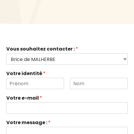
Vous souhaitez contacter :
*
Votre identité
*
P
N
r
o
Votre e-mail
*
é
m
n
o
m
Votre message :
*