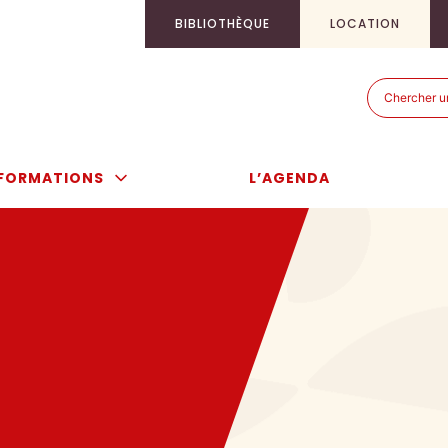
BIBLIOTHÈQUE
LOCATION
Recherch
Recherch
pour
:
FORMATIONS
L’AGENDA