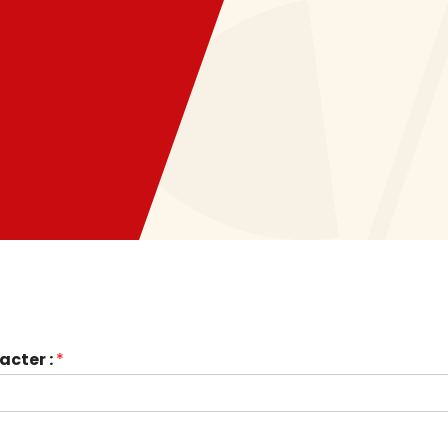
acter :
*