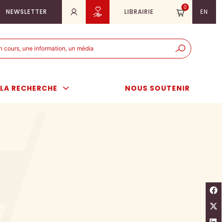
0
NEWSLETTER
LIBRAIRIE
EN
e
er
LA RECHERCHE
NOUS SOUTENIR