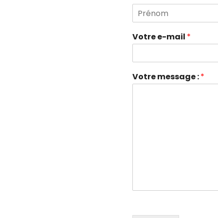
P
r
Votre e-mail
*
é
n
o
m
Votre message :
*