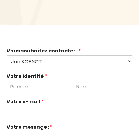
Vous souhaitez contacter :
*
Votre identité
*
P
N
r
o
Votre e-mail
*
é
m
n
o
m
Votre message :
*