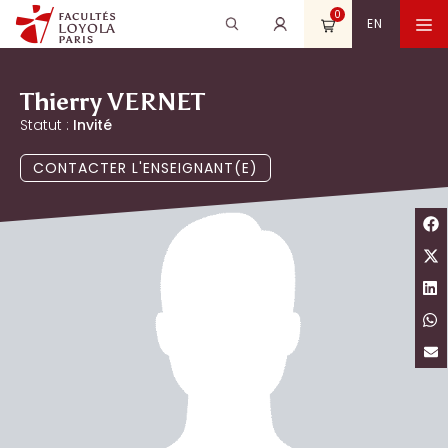
Aller
0
Recherche
Rechercher
M
EN
au
pour
contenu
:
Thierry VERNET
Statut :
Invité
CONTACTER L'ENSEIGNANT(E)