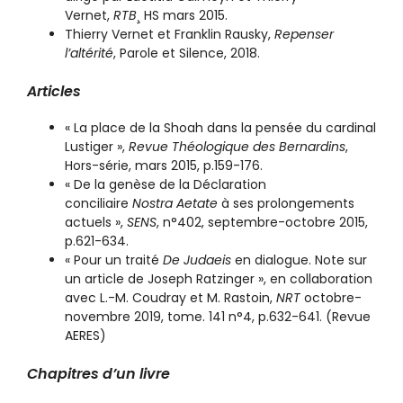
Vernet,
RTB
¸ HS mars 2015.
Thierry Vernet et Franklin Rausky,
Repenser
l’altérité
, Parole et Silence, 2018.
Articles
« La place de la Shoah dans la pensée du cardinal
Lustiger »,
Revue Théologique des Bernardins
,
Hors-série, mars 2015, p.159-176.
« De la genèse de la Déclaration
conciliaire
Nostra Aetate
à ses prolongements
actuels »,
SENS
, n°402, septembre-octobre 2015,
p.621-634.
« Pour un traité
De Judaeis
en dialogue. Note sur
un article de Joseph Ratzinger », en collaboration
avec L.-M. Coudray et M. Rastoin,
NRT
octobre-
novembre 2019, tome. 141 n°4, p.632-641. (Revue
AERES)
Chapitres d’un livre