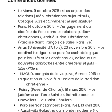
Conférences données
Le Mans, 9 octobre 2015 : « Les enjeux des
relations judéo-chrétiennes aujourd’hui »,
Colloque
Juifs et Chrétiens : le lien spirituel
.
Paris, 14 octobre 2015 : « L’engagement du
diocèse de Paris dans les relations judéo-
chrétiennes », Amitié Judéo-Chrétienne
(Paroisse Saint François de Sales, Paris 17e).
Arras (Université d’Artois), 20 novembre 2015 : « Le
cardinal Lustiger : une pensée eschatologique
pour les juifs et les chrétiens ? », colloque
De
nouvelles approches entre chrétiens et juifs –
XIXe-XXIe s
.
LIMOUD, congrès de la vie juive, 6 mars 2016 : «
La question du voile à la lumière de la tradition
chrétienne ».
Poissy (Foyer de Charité), 18 mars 2016 : « Le
judaïsme en Terre Sainte ». Retraite pour les
Chevaliers du Saint Sépulcre.
Paroisse Saint Lambert (Paris, 15e), 13 avril 2016 :
« Auschwitz Golgotha du monde moderne ? »,