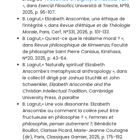
»
, dans
Esercizi Filosofici,
Università di Trieste, N°19,
2025, p. 95-107.
B. Lagrut,« Elizabeth Anscombe, une éthique de
l’intégrité », dans
Revue d’éthique et de Théologie
Morale
, Paris, Cerf, N°331, 2026, p. 101-133.
B. Lagrut,« Qu’est-ce que le réalisme moral ? »,
dans
Revue philosophique de Kimwenza
, Faculté
de philosophie Saint Pierre Canisius, Kinshasa,
N°20, 2025, p. 43-64.
B. Lagrut,« ‘Naturally spiritual’ Elizabeth
Anscombe’s metaphysical anthropology », dans
le collectif dirigé par Joshua Stuchlik et John
Schwenkler,
Elizabeth Anscombe and the
Christian Intellectual Tradition
, Cambridge
University Press.
à paraître
B. Lagrut,« Une voix dissonante. Elizabeth
Anscombe ou comment la colère peut être
fructueuse en philosophie ? »,
Femmes et
philosophie, penser autrement ?
, Bénédicte
Bouillot, Clarisse Picard, Marie-Jeanne Coutagne
(dir), Paris, Classiques Garnier, 2025, p. 175-192.