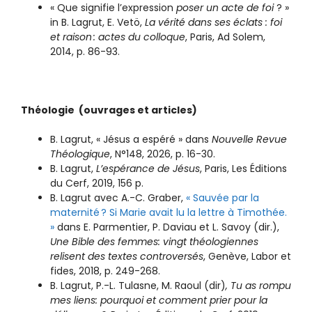
« Que signifie l’expression
poser un acte de foi
? »
in B. Lagrut, E. Vetö,
La vérité dans ses éclats : foi
et raison
: actes du colloque
, Paris, Ad Solem,
2014, p. 86-93.
Théologie (ouvrages et articles)
B. Lagrut, « Jésus a espéré » dans
Nouvelle Revue
Théologique
, N°148, 2026, p. 16-30.
B. Lagrut,
L’espérance de Jésus
, Paris, Les Éditions
du Cerf, 2019, 156 p.
B. Lagrut avec A.-C. Graber,
« Sauvée par la
maternité ? Si Marie avait lu la lettre à Timothée.
»
dans E. Parmentier, P. Daviau et L. Savoy (dir.),
Une Bible des femmes: vingt théologiennes
relisent des textes controversés
, Genève, Labor et
fides, 2018, p. 249-268.
B. Lagrut, P.-L. Tulasne, M. Raoul (dir)
, Tu as rompu
mes liens: pourquoi et comment prier pour la