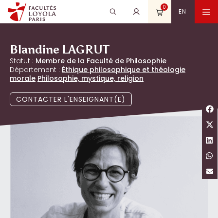
Aller
0
Recherche
Rechercher
M
EN
au
pour
contenu
:
Blandine LAGRUT
Statut :
Membre de la Faculté de Philosophie
Département :
Éthique philosophique et théologie
morale
Philosophie, mystique, religion
CONTACTER L'ENSEIGNANT(E)