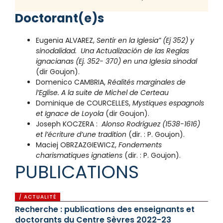
Doctorant(e)s
Eugenia ALVAREZ,
Sentir en la Iglesia” (Ej 352) y
sinodalidad. Una Actualización de las Reglas
ignacianas (Ej. 352- 370) en una Iglesia sinodal
(dir Goujon).
Domenico CAMBRIA,
Réalités marginales de
l’Eglise. A la suite de Michel de Certeau
Dominique de COURCELLES,
Mystiques espagnols
et Ignace de Loyola
(dir Goujon).
Joseph KOCZERA :
Alonso Rodríguez (1538-1616)
et l’écriture d’une tradition
(dir. : P. Goujon).
Maciej OBRZAZGIEWICZ,
Fondements
charismatiques ignatiens
(dir. : P. Goujon).
PUBLICATIONS
/ ACTUALITÉ
Recherche : publications des enseignants et
doctorants du Centre Sèvres 2022-23