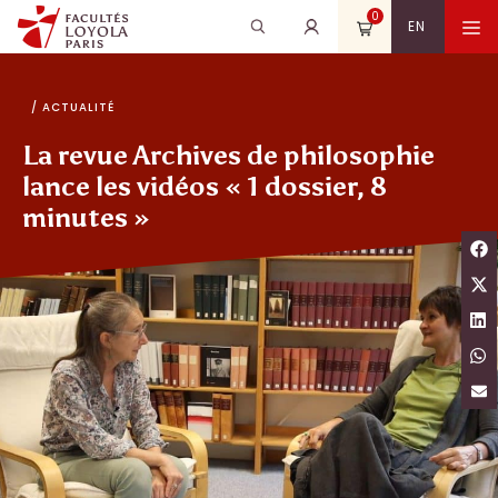
Aller
0
Recherche
Rechercher
M
EN
au
pour
contenu
:
/ ACTUALITÉ
La revue Archives de philosophie
lance les vidéos « 1 dossier, 8
minutes »