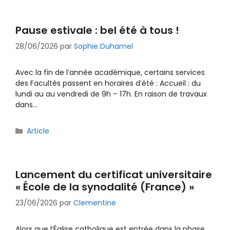
Pause estivale : bel été à tous !
28/06/2026
par
Sophie Duhamel
Avec la fin de l’année académique, certains services
des Facultés passent en horaires d’été : Accueil : du
lundi au au vendredi de 9h – 17h. En raison de travaux
dans…
Catégories
Article
Lancement du certificat universitaire
« École de la synodalité (France) »
23/06/2026
par
Clementine
Alors que l’Église catholique est entrée dans la phase