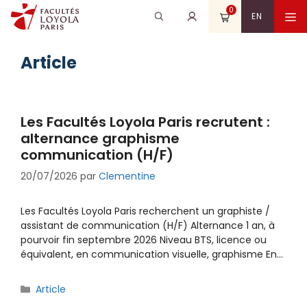
Aller
0
Recherche
Rechercher
M
EN
au
pour
contenu
:
Article
Les Facultés Loyola Paris recrutent :
alternance graphisme
communication (H/F)
20/07/2026
par
Clementine
Les Facultés Loyola Paris recherchent un graphiste /
assistant de communication (H/F) Alternance 1 an, à
pourvoir fin septembre 2026 Niveau BTS, licence ou
équivalent, en communication visuelle, graphisme En…
Catégories
Article