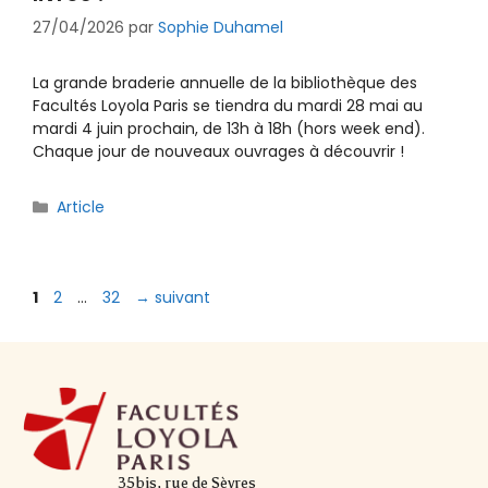
27/04/2026
par
Sophie Duhamel
La grande braderie annuelle de la bibliothèque des
Facultés Loyola Paris se tiendra du mardi 28 mai au
mardi 4 juin prochain, de 13h à 18h (hors week end).
Chaque jour de nouveaux ouvrages à découvrir !
Catégories
Article
Page
Page
Page
1
2
…
32
→
suivant
35bis, rue de Sèvres