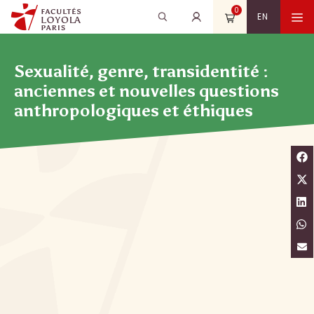
Aller
0
Recherche
Rechercher
M
EN
au
pour
contenu
:
Sexualité, genre, transidentité :
anciennes et nouvelles questions
anthropologiques et éthiques