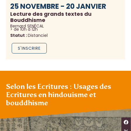
25 NOVEMBRE - 20 JANVIER
Lecture des grands textes du
Bouddhisme
Bernard SENÉCAL
> de 10h à 12h
Statut :
Distanciel
S'INSCRIRE
Selon les Ecritures : Usages des
Ecritures en hindouisme et
bouddhisme