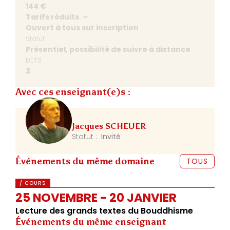
144 €
Tarifs réduits
Ouvert à tous sur inscription
Statut
Présentiel, possibilité de suivre à distance
ECTS
2
Avec ces enseignant(e)s :
Jacques SCHEUER
Statut :
Invité
Événements du même domaine
TOUS
/ COURS
25 NOVEMBRE - 20 JANVIER
Lecture des grands textes du Bouddhisme
Événements du même enseignant