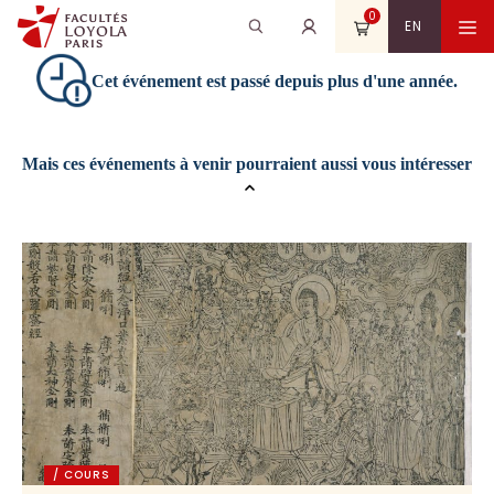
Aller
0
Recherche
Rechercher
M
EN
au
pour
contenu
:
Cet événement est passé depuis plus d'une année.
Mais ces événements à venir pourraient aussi vous intéresser
/ COURS