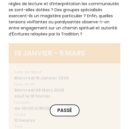
règles de lecture et d’interprétation les communautés
se sont-elles dotées ? Des groupes spécialisés
exercent-ils un magistère particulier ? Enfin, quelles
tensions vivifiantes ou paralysantes observe-t-on
entre engagement sur un chemin spirituel et autorité
d’Écritures relayées par la Tradition ?
15 JANVIER - 5 MARS
Date de début
Mercredi 15 Janvier 2025
Date de fin
Mercredi 05 Mars 2025
sauf le 19 février
Horaires
de 14h30 à 16h30
PASSÉ
Durée
12 heures
Tarif