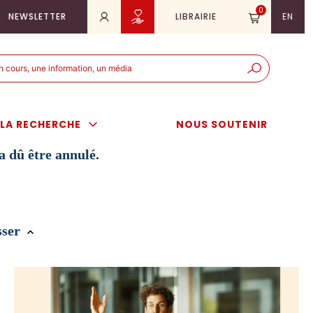
0
NEWSLETTER
LIBRAIRIE
EN
e
er
LA RECHERCHE
NOUS SOUTENIR
a dû être annulé.
sser