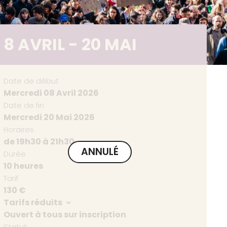
8 AVRIL - 20 MAI
Date de début
Mercredi 08 Avril 2026
Date de fin
Mercredi 20 Mai 2026
Horaires
de 19h30 à 21h30
ANNULÉ
Durée
10 heures
Tarif
130 €
Tarifs réduits
Ouvert à tous sur inscription