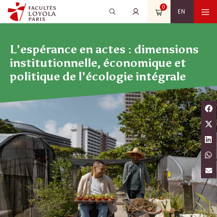
Aller
0
Recherche
Rechercher
M
EN
au
pour
contenu
:
L’espérance en actes : dimensions
institutionnelle, économique et
politique de l’écologie intégrale