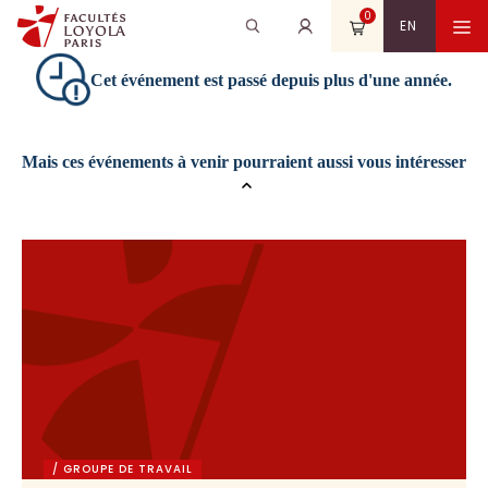
Aller
0
Recherche
Rechercher
M
EN
au
pour
contenu
:
Cet événement est passé depuis plus d'une année.
Mais ces événements à venir pourraient aussi vous intéresser
/ GROUPE DE TRAVAIL