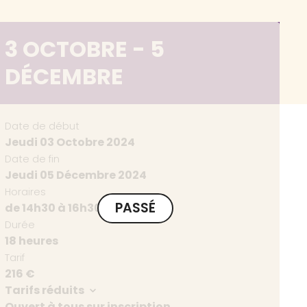
3 OCTOBRE - 5
DÉCEMBRE
Date de début
Jeudi 03 Octobre 2024
Date de fin
Jeudi 05 Décembre 2024
Horaires
PASSÉ
de 14h30 à 16h30
Durée
18 heures
Tarif
216 €
Tarifs réduits
Ouvert à tous sur inscription