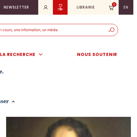
0
NEWSLETTER
LIBRAIRIE
EN
e
er
LA RECHERCHE
NOUS SOUTENIR
e.
sser