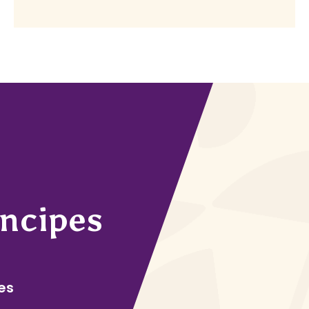
incipes
es