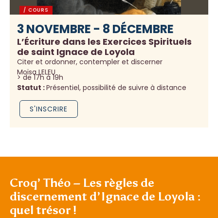
/ COURS
3 NOVEMBRE - 8 DÉCEMBRE
L’Écriture dans les Exercices Spirituels
de saint Ignace de Loyola
Citer et ordonner, contempler et discerner
Moïsa LELEU
> de 17h à 19h
Statut :
Présentiel, possibilité de suivre à distance
S'INSCRIRE
Croq’ Théo – Les règles de
discernement d’Ignace de Loyola :
quel trésor !