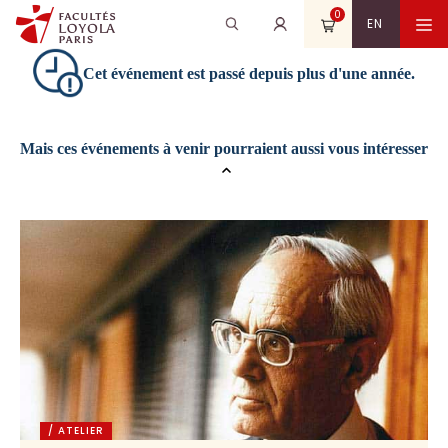
Aller
0
Recherche
Rechercher
M
EN
au
pour
contenu
:
Cet événement est passé depuis plus d'une année.
Mais ces événements à venir pourraient aussi vous intéresser
/ ATELIER