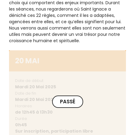
choix qui comportent des enjeux importants. Durant
les séances, nous regarderons où Saint Ignace a
déniché ces 22 règles, comment il les a adaptées,
agencées entre elles, et ce qu’elles signifient pour lui.
Nous verrons aussi comment elles sont non seulement
utiles mais peuvent devenir un vrai trésor pour notre
croissance humaine et spirituelle.
20 MAI
Date de début
Mardi 20 Mai 2025
Date de fin
Mardi 20 Mai 2025
PASSÉ
Horaires
de 12h45 à 13h30
Durée
0h45
Sur inscription, participation libre