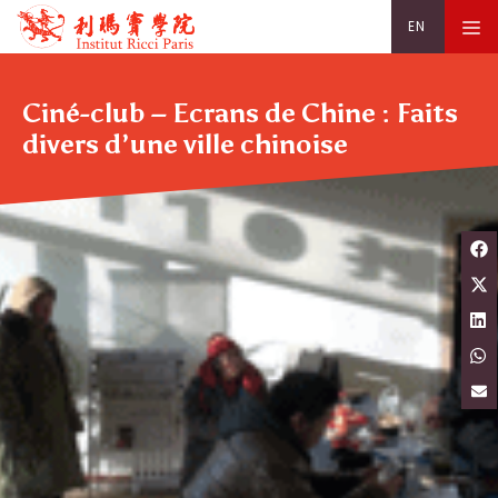
Aller
Recherche
Rechercher
M
EN
au
pour
contenu
:
Ciné-club – Ecrans de Chine : Faits
divers d’une ville chinoise