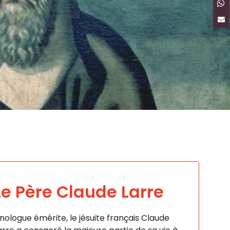
Le Père Claude Larre
inologue émérite, le jésuite français Claude