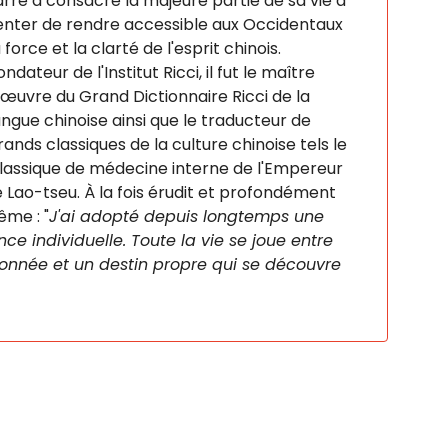
arre a consacré la majeure partie de sa vie à
enter de rendre accessible aux Occidentaux
a force et la clarté de l'esprit chinois.
ondateur de l'Institut Ricci, il fut le maître
'œuvre du Grand Dictionnaire Ricci de la
angue chinoise ainsi que le traducteur de
rands classiques de la culture chinoise tels le
lassique de médecine interne de l'Empereur
e Lao-tseu. À la fois érudit et profondément
ême : "
J'ai adopté depuis longtemps une
ence individuelle. Toute la vie se joue entre
donnée et un destin propre qui se découvre