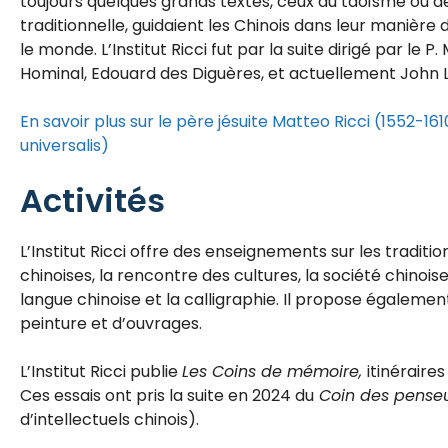
toujours quelques grands textes, ceux du taoïsme ou 
traditionnelle, guidaient les Chinois dans leur manièr
le monde. L’Institut Ricci fut par la suite dirigé par le P.
Hominal, Edouard des Diguères, et actuellement John 
En savoir plus sur le père jésuite Matteo Ricci (1552-16
universalis)
Activités
L’Institut Ricci offre des enseignements sur les traditions
chinoises, la rencontre des cultures, la société chinoi
langue chinoise et la calligraphie. Il propose égalemen
peinture et d’ouvrages.
L’Institut Ricci publie
Les Coins de mémoire,
itinéraires
Ces essais ont pris la suite en 2024 du
Coin des penseu
d’intellectuels chinois).