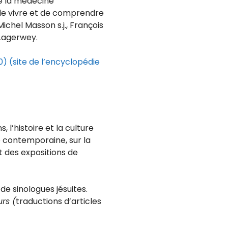
de la médecine
e de vivre et de comprendre
 Michel Masson s.j., François
Lagerwey.
10) (site de l’encyclopédie
, l’histoire et la culture
se contemporaine, sur la
t des expositions de
 de sinologues jésuites.
rs (
traductions d’articles