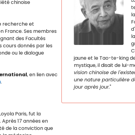
L
ciété chinoise
t
l
F
 de recherche et
d
en France. Ses membres
l
eignant des Facultés
g
es cours donnés par les
C
onde ou le dialogue
jaune et le Tao-te-king d
mystique, il disait de lui-m
vision chinoise de l'exist
nternational
, en lien avec
une nature particulière 
u
.
jour après jour.
"
oyola Paris, fut la
71. Après 17 années en
té de la conviction que