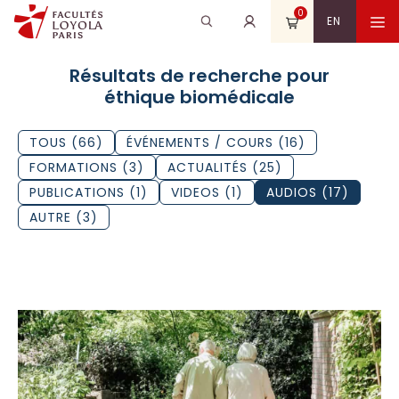
Aller
0
Recherche
Rechercher
M
EN
au
pour
contenu
:
Résultats de recherche pour
éthique biomédicale
TOUS (66)
ÉVÉNEMENTS / COURS (16)
FORMATIONS (3)
ACTUALITÉS (25)
PUBLICATIONS (1)
VIDEOS (1)
AUDIOS (17)
AUTRE (3)